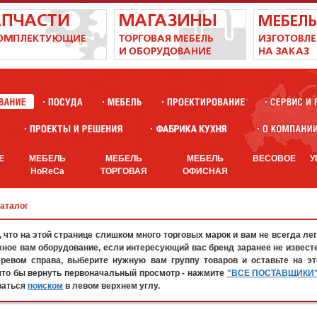
Е
МЕБЕЛЬ
МЕБЕЛЬ
МЕБЕЛЬ
ВЕСОВОЕ
У
HoReCa
ТОРГОВАЯ
ОФИСНАЯ
каталог
что на этой странице слишком много торговых марок и вам не всегда лег
жное вам оборудование, если интересующий вас бренд заранее не известе
евом справа, выберите нужную вам группу товаров и оставьте на эт
что бы вернуть первоначальный просмотр - нажмите
"ВСЕ ПОСТАВЩИКИ
ваться
поиском
в левом верхнем углу.