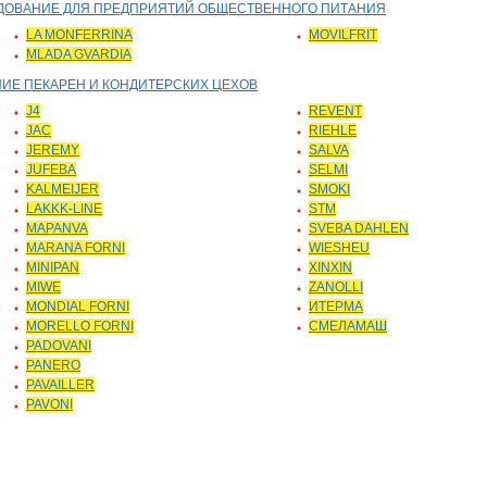
БОРУДОВАНИЕ ДЛЯ ПРЕДПРИЯТИЙ ОБЩЕСТВЕННОГО ПИТАНИЯ
LA MONFERRINA
MOVILFRIT
MLADA GVARDIA
ВАНИЕ ПЕКАРЕН И КОНДИТЕРСКИХ ЦЕХОВ
J4
REVENT
JAC
RIEHLE
JEREMY
SALVA
JUFEBA
SELMI
KALMEIJER
SMOKI
LAKKK-LINE
STM
MAPANVA
SVEBA DAHLEN
MARANA FORNI
WIESHEU
MINIPAN
XINXIN
MIWE
ZANOLLI
MONDIAL FORNI
ИТЕРМА
MORELLO FORNI
СМЕЛАМАШ
PADOVANI
PANERO
PAVAILLER
PAVONI