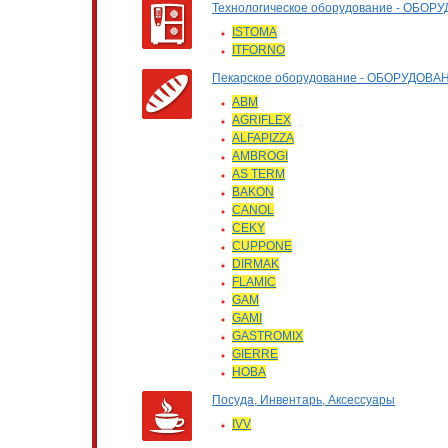
Технологическое оборудование - О
ISTOMA
ITFORNO
Пекарское оборудование - ОБОРУДО
ABM
AGRIFLEX
ALFAPIZZA
AMBROGI
AS TERM
BAKON
CANOL
CEKY
CUPPONE
DIRMAK
FLAMIC
GAM
GAMI
GASTROMIX
GIERRE
HOBA
Посуда, Инвентарь, Аксессуары
IVV