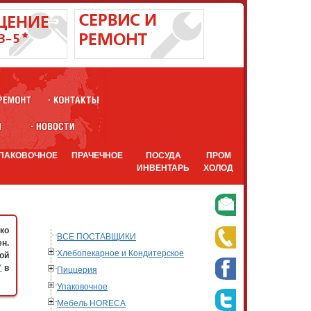
ПАКОВОЧНОЕ
ПРАЧЕЧНОЕ
ПОСУДА
ПРОМ
ИНВЕНТАРЬ
ХОЛОД
ко
ВСЕ ПОСТАВЩИКИ
н.
Хлебопекарное и Кондитерское
ой
"
в
Пиццерия
Упаковочное
Мебель HORECA