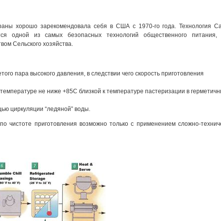
раны хорошо зарекомендовала себя в США с 1970-го года. Технология Ca
ется одной из самых безопасных технологий общественного питания
вом Сельского хозяйства.
ого пара высокого давления, в следствии чего скорость приготовления
и температуре не ниже +85С близкой к температуре пастеризации в герметич
ью циркуляции “ледяной” воды.
по чистоте приготовления возможно только с применением сложно-технич