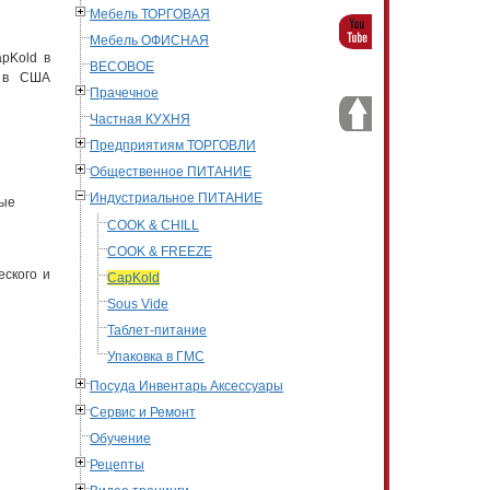
Мебель ТОРГОВАЯ
Мебель ОФИСНАЯ
pKold в
ВЕСОВОЕ
, в США
Прачечное
Частная КУХНЯ
Предприятиям ТОРГОВЛИ
Общественное ПИТАНИЕ
Индустриальное ПИТАНИЕ
ные
COOK & CHILL
COOK & FREEZE
еского и
CapKold
Sous Vide
Таблет-питание
Упаковка в ГМС
Посуда Инвентарь Аксессуары
Сервис и Ремонт
Обучение
Рецепты