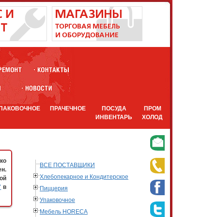
ПАКОВОЧНОЕ
ПРАЧЕЧНОЕ
ПОСУДА
ПРОМ
ИНВЕНТАРЬ
ХОЛОД
ко
ВСЕ ПОСТАВЩИКИ
н.
Хлебопекарное и Кондитерское
ой
"
в
Пиццерия
Упаковочное
Мебель HORECA