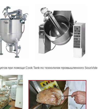
дуктов при помощи Cook Tank по технологии промышленного SousVide