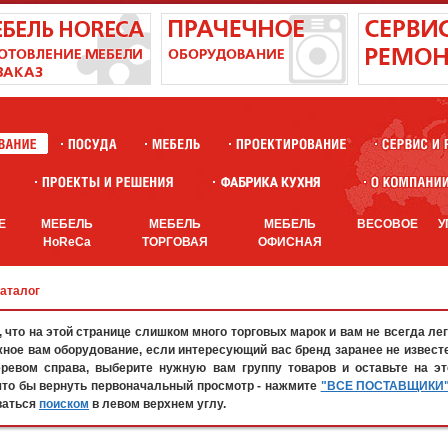
Е
МЕБЕЛЬ
МЕБЕЛЬ
МЕБЕЛЬ
ВЕСОВОЕ
У
HoReCa
ТОРГОВАЯ
ОФИСНАЯ
каталог
что на этой странице слишком много торговых марок и вам не всегда лег
жное вам оборудование, если интересующий вас бренд заранее не известе
евом справа, выберите нужную вам группу товаров и оставьте на эт
что бы вернуть первоначальный просмотр - нажмите
"ВСЕ ПОСТАВЩИКИ
ваться
поиском
в левом верхнем углу.