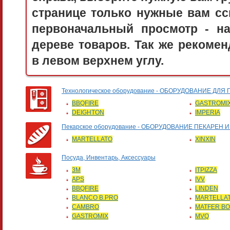
странице только нужные вам сс
первоначальный просмотр - 
дереве товаров. Так же рекоме
в левом верхнем углу.
Технологическое оборудование - ОБОРУДОВАНИЕ 
BBQFIRE
GASTROMI
DEIGHTON
IMPERIA
Пекарское оборудование - ОБОРУДОВАНИЕ ПЕКАРЕН
MARTELLATO
XINXIN
Посуда, Инвентарь, Аксессуары
3M
ITPIZZA
APS
IVV
BBQFIRE
LINDEN
BLANCO B.PRO
MARTELLA
CAMBRO
MATFER B
GASTROMIX
MVQ