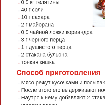
0,5 кг телятины
40 г соли
10 г сахара
2 г майорана
0,5 чайной ложки кориандра
3 г черного перца
1 г душистого перца
2 стакана бульона
тонкая кишка
Способ приготовления
Мясо режут кусочками и посыпа
После этого его выдерживают но
Наутро к нему добавляют 2 стак