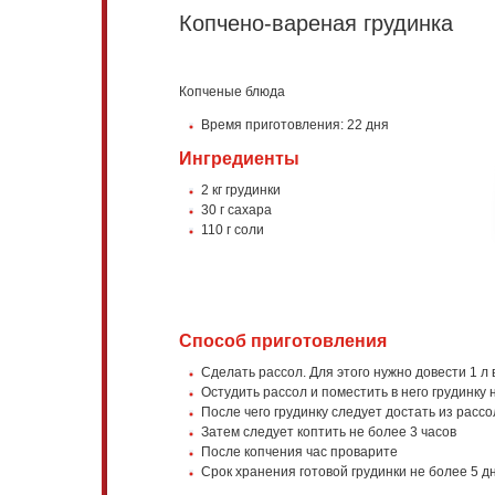
Копчено-вареная грудинка
Копченые блюда
Время приготовления: 22 дня
Ингредиенты
2 кг грудинки
30 г сахара
110 г соли
Способ приготовления
Сделать рассол. Для этого нужно довести 1 л 
Остудить рассол и поместить в него грудинку 
После чего грудинку следует достать из рассо
Затем следует коптить не более 3 часов
После копчения час проварите
Срок хранения готовой грудинки не более 5 д