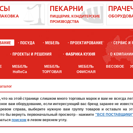
Е
МЕБЕЛЬ
МЕБЕЛЬ
МЕБЕЛЬ
ВЕСОВОЕ
У
HoReCa
ТОРГОВАЯ
ОФИСНАЯ
каталог
что на этой странице слишком много торговых марок и вам не всегда лег
жное вам оборудование, если интересующий вас бренд заранее не известе
евом справа, выберите нужную вам группу товаров и оставьте на эт
что бы вернуть первоначальный просмотр - нажмите
"ВСЕ ПОСТАВЩИКИ
ваться
поиском
в левом верхнем углу.