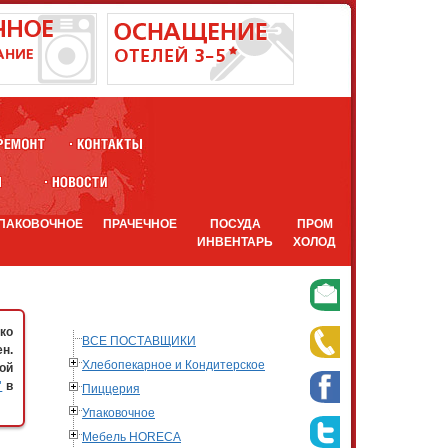
ПАКОВОЧНОЕ
ПРАЧЕЧНОЕ
ПОСУДА
ПРОМ
ИНВЕНТАРЬ
ХОЛОД
ко
ВСЕ ПОСТАВЩИКИ
н.
Хлебопекарное и Кондитерское
ой
"
в
Пиццерия
Упаковочное
Мебель HORECA