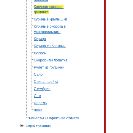
Копчено-вареная
грудинка
Куриные крылышки
Куриные окорока в
можжевельнике
Курица
Курица с яблоками
Лосось
Окорок или лопатка
Рулет из грудинки
Сало
Свиная шейка
Скумбрия
Сом
Форель
Щука
Рецепты к Пароконвектомату
Видео тренинги