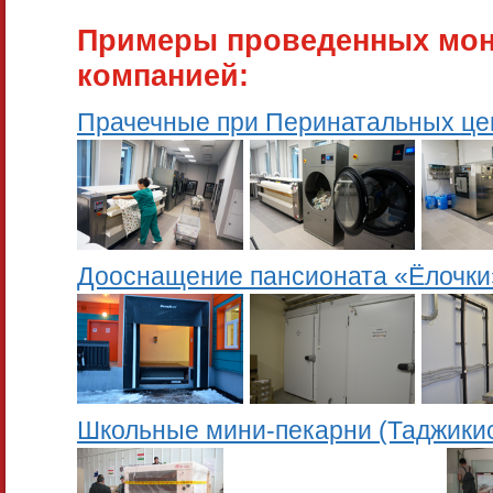
Примеры проведенных мон
компанией:
Прачечные при Перинатальных це
Дооснащение пансионата «Ёлочки
Школьные мини-пекарни (Таджики