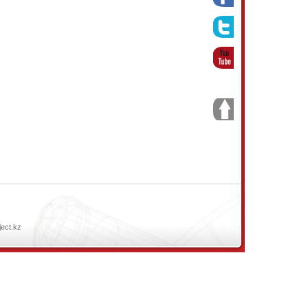
ject.kz