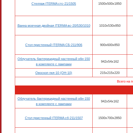
Стеллаж ITERMA стс-21/1505
1500x500x1850
Ванна моечная двойная ITERMA вс-20/530/1010
1010х530х850
Стол пристенный ITERMA СБ-211/906
900x600x850
Облучатель бактерицидный настенный обн-150
942x54x162
в комплекте с лампами
Овоскоп пкя-10 (ОН-10)
215х215х220
Всего на 
Облучатель бактерицидный настенный обн-150
942x54x162
в комплекте с лампами
Стол пристенный ITERMA сб-211/1507
1500x700x2850