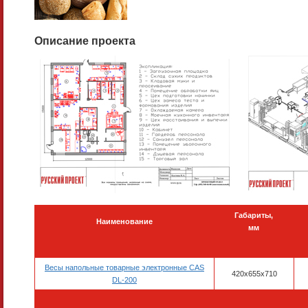
Описание проекта
Габариты,
Наименование
мм
Весы напольные товарные электронные CAS
420x655x710
DL-200