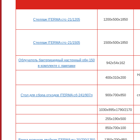
Стеллаж ITERMA стс-21/1205
1200х500х1850
Стеллаж ITERMA стс-21/1505
1500х500х1850
Облучатель бактерицидный настенный обн-150
942х54х162
в комплекте с лампами
Н
400х310х200
Стол для сбора отходов ITERMA сб-241/907л
900х700х850
с
1030х895х1790/2170
255х190х500
850х700х100
Ванна моечная двойная ITERMA вс-20/700/1350
1350х700х850