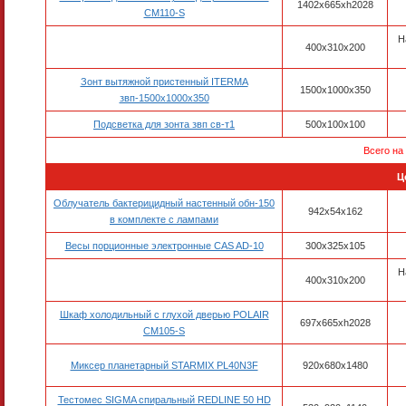
1402х665хh2028
CM110-S
Н
400х310х200
Зонт вытяжной пристенный ITERMA
1500х1000х350
звп-1500х1000х350
Подсветка для зонта звп св-т1
500х100х100
Всего на
Ц
Облучатель бактерицидный настенный обн-150
942х54х162
в комплекте с лампами
Весы порционные электронные CAS AD-10
300х325х105
Н
400х310х200
Шкаф холодильный с глухой дверью POLAIR
697х665хh2028
CM105-S
Миксер планетарный STARMIX PL40N3F
920x680x1480
Тестомес SIGMA спиральный REDLINE 50 HD