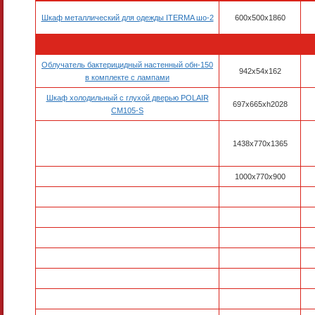
Шкаф металлический для одежды ITERMA шо-2
600x500x1860
Облучатель бактерицидный настенный обн-150
942x54x162
в комплекте с лампами
Шкаф холодильный с глухой дверью POLAIR
697х665хh2028
CM105-S
1438х770х1365
1000х770х900