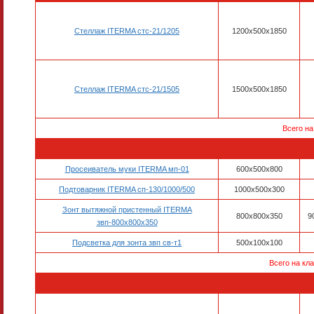
Стеллаж ITERMA стс-21/1205
1200х500х1850
Стеллаж ITERMA стс-21/1505
1500х500х1850
Всего на
Просеиватель муки ITERMA мп-01
600х500х800
Подтоварник ITERMA сп-130/1000/500
1000х500х300
Зонт вытяжной пристенный ITERMA
800х800х350
9
звп-800х800х350
Подсветка для зонта звп св-т1
500х100х100
Всего на кл