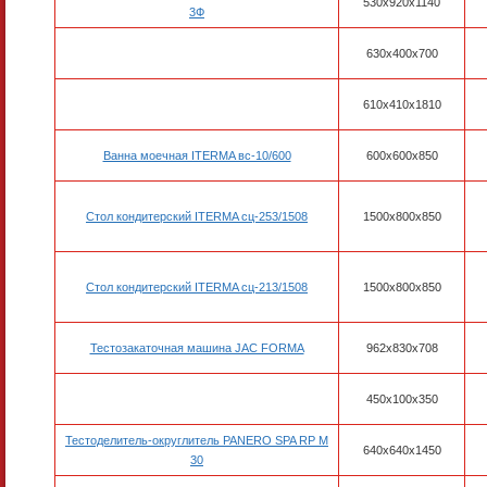
530x920x1140
3Ф
630х400х700
610x410x1810
Ванна моечная ITERMA вс-10/600
600х600х850
Стол кондитерский ITERMA сц-253/1508
1500х800х850
Стол кондитерский ITERMA сц-213/1508
1500х800х850
Тестозакаточная машина JAC FORMA
962x830x708
450x100x350
Тестоделитель-округлитель PANERO SPA RP M
640x640x1450
30