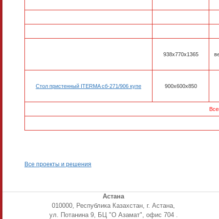
938х770х1365
в
Стол пристенный ITERMA сб-271/906 купе
900х600х850
Все
Все проекты и решения
Астана
010000, Республика Казахстан, г. Астана,
ул. Потанина 9, БЦ "О Азамат", офис 704 .