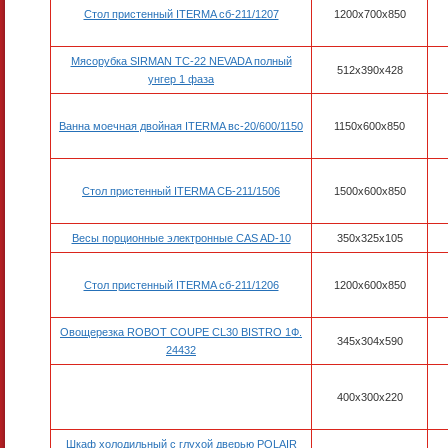
Стол пристенный ITERMA сб-211/1207
1200x700x850
Мясорубка SIRMAN TC-22 NEVADA полный
512х390х428
унгер 1 фаза
Ванна моечная двойная ITERMA вс-20/600/1150
1150х600х850
Стол пристенный ITERMA СБ-211/1506
1500х600х850
Весы порционные электронные CAS AD-10
350х325х105
Стол пристенный ITERMA сб-211/1206
1200х600х850
Овощерезка ROBOT COUPE CL30 BISTRO 1Ф.
345x304x590
24432
400x300x220
Шкаф холодильный с глухой дверью POLAIR