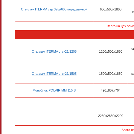
Стеллаж ITERMA стр 32ш/605 передвижной
600x500x1800
к
Всего на цех зам
ка
Стеллаж ITERMA стс-21/1205
1200x500x1850
Стеллаж ITERMA стс-21/1505
1500x500x1850
к
Моноблок POLAIR MM 115 S
490х807х704
2260x2860x2200
Всего н