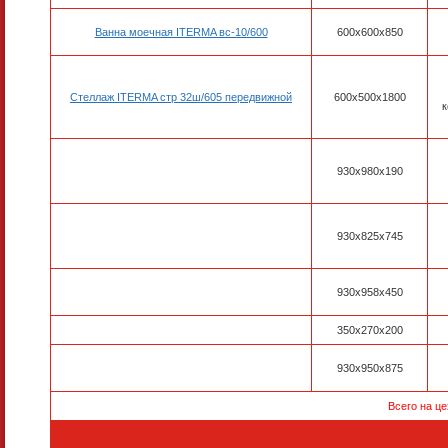
Ванна моечная ITERMA вс-10/600
600х600х850
Стеллаж ITERMA стр 32ш/605 передвижной
600x500x1800
к
930x980x190
930x825x745
930x958x450
350x270x200
930x950x875
Всего на ц