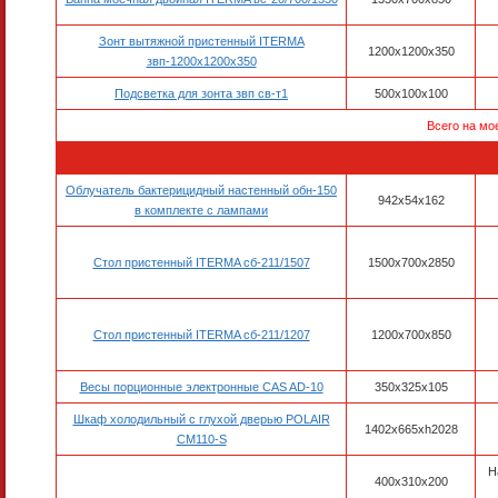
Зонт вытяжной пристенный ITERMA
1200х1200х350
звп-1200х1200х350
Подсветка для зонта звп св-т1
500х100х100
Всего на мо
Облучатель бактерицидный настенный обн-150
942x54x162
в комплекте с лампами
Стол пристенный ITERMA сб-211/1507
1500x700x2850
Стол пристенный ITERMA сб-211/1207
1200x700x850
Весы порционные электронные CAS AD-10
350х325х105
Шкаф холодильный с глухой дверью POLAIR
1402х665хh2028
CM110-S
Н
400х310х200