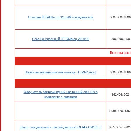
Стеллаж ITERMA стр 32ш/605 передвижной
600x500x1800
Стол центральный ITERMA сц-211/906
900х600х850
Всего на цех 
Шкаф металлический для одежды ITERMA шо-2
600x500x1860
Облучатель бактерицидный настенный обн-150 в
942x54x162
комплекте с лампами
1438х770х136
Шкаф холодильный с глухой дверью POLAIR CM105-S
697х665хh202