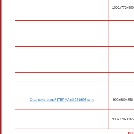
1000х770х900
Стол пристенный ITERMA сб-271/906 купе
900х600х850
938х770х1365
Все