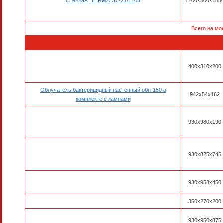
Стеллаж ITERMA стс-21/1205
1200х500х185
Всего на мо
400х310х200
Облучатель бактерицидный настенный обн-150 в
942х54х162
комплекте с лампами
930x980x190
930x825x745
930x958x450
350x270x200
930x950x875