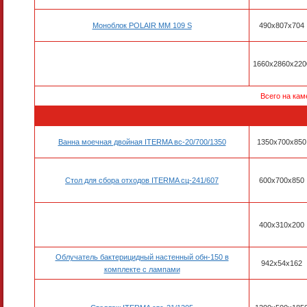
Моноблок POLAIR MM 109 S
490х807х704
1660х2860х220
Всего на кам
Ванна моечная двойная ITERMA вс-20/700/1350
1350х700х850
Стол для сбора отходов ITERMA сц-241/607
600х700х850
400х310х200
Облучатель бактерицидный настенный обн-150 в
942х54х162
комплекте с лампами