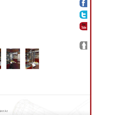
ject.kz