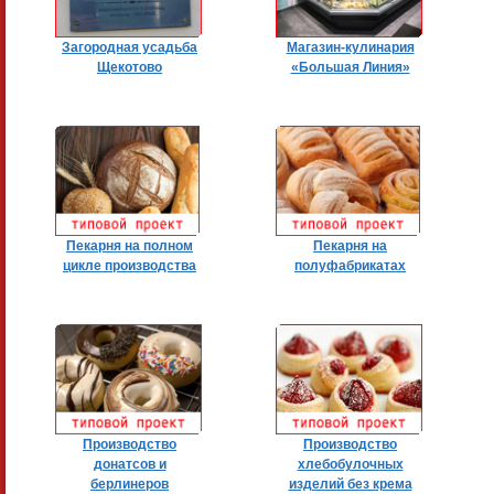
Загородная усадьба
Магазин-кулинария
Щекотово
«Большая Линия»
Пекарня на полном
Пекарня на
цикле производства
полуфабрикатах
Производство
Производство
донатсов и
хлебобулочных
берлинеров
изделий без крема