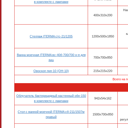
в комплекте с лампами
На
400x310x200
к
Стеллаж ITERMA стс-21/1205
1200x500x1850
Ванна моечная ITERMA вс-40б-700/700 н-я для
700x700x850
яиц
Овоскоп пкя-10 (ОН-10)
215х215х220
Всего на 
Облучатель бактерицидный настенный обн-150
942х54х162
в комплекте с лампами
Стол с ванной моечной ITERMA сб-211/1507м
1500х700х850
правый
регу