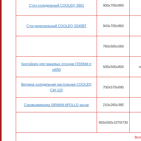
Стол холодильный COOLEQ S901
900x700x860
Стол морозильный COOLEQ SS45BT
943x700x860
760x565x560
Контейнер для пищевых отходов ITERMA тг
500x500x800
п
нб/50
Витрина холодильная настольная COOLEQ
700x570x690
CW-120
Соковыжималка SIRMAN APOLLO рычаг
210x265x385
450x500x1070/730
Все