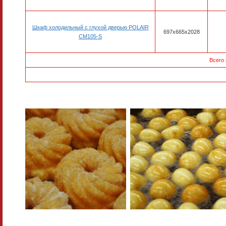
Шкаф холодильный с глухой дверью POLAIR
697x665x2028
CM105-S
Всего