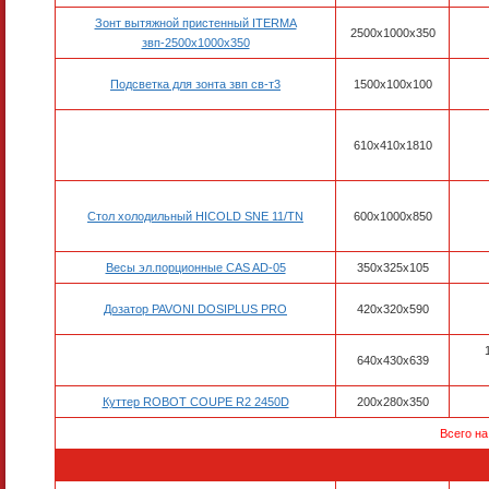
Зонт вытяжной пристенный ITERMA
2500х1000х350
звп-2500х1000х350
Подсветка для зонта звп св-т3
1500х100х100
610х410х1810
Стол холодильный HICOLD SNE 11/TN
600х1000х850
Весы эл.порционные CAS AD-05
350х325х105
Дозатор PAVONI DOSIPLUS PRO
420х320х590
640x430x639
Куттер ROBOT COUPE R2 2450D
200x280x350
Всего н