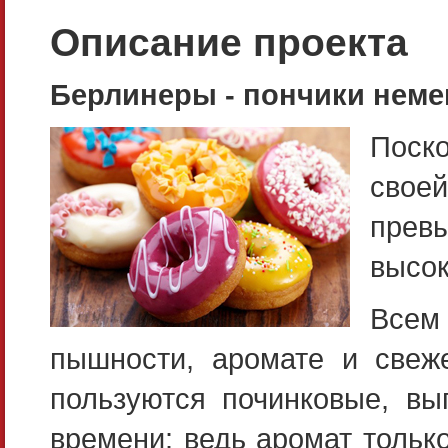
Описание проекта
Берлинеры - пончики неме
Поск
свое
прев
высок
Всем
пышности, аромате и свеже
пользуются починковые, в
времени: ведь аромат тольк