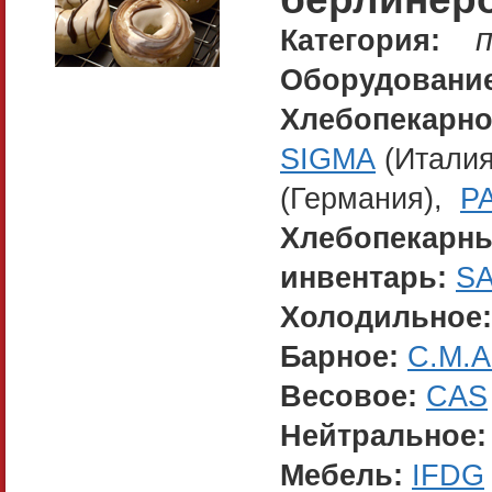
Категория:
Оборудование
Хлебопекарно
SIGMA
(Итали
(Германия),
P
Хлебопекарны
инвентарь:
S
Холодильное:
Барное:
C.M.A
Весовое:
CAS
Нейтральное:
Мебель:
IFDG