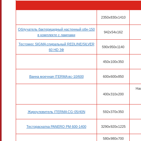
2350x830x1410
Облучатель бактерицидный настенный обн-150
942x54x162
в комплекте с лампами
Тестомес SIGMA спиральный REDLINE/SILVER
590x950x1140
60 HD 3Ф
450x100x350
Ванна моечная ITERMA вс-10/600
600x600x850
На
400х310х200
Жироуловитель ITERMA CG-05/40N
592х370х350
Тестораскатка PANERO PM 600-1400
3290х920х1225
580х980х700