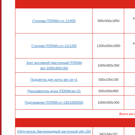
к
Стеллаж ITERMA стс-21/905
900x500x1850
к
Стеллаж ITERMA стс-21/1205
1200x500x1850
Зонт вытяжной пристенный ITERMA
1000x800x350
звп-1000х800х350
Подсветка для зонта звп св-т1
500x100x100
Просеиватель муки ITERMA мп-01
600x500x800
Подтоварник ITERMA сп-130/1000/500
1000x500x300
Всего на 
Облучатель бактерицидный настенный обн-150
942x54x162