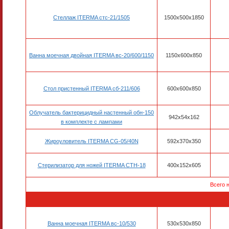
Стеллаж ITERMA стс-21/1505
1500х500х1850
Ванна моечная двойная ITERMA вс-20/600/1150
1150х600х850
Стол пристенный ITERMA сб-211/606
600х600х850
Облучатель бактерицидный настенный обн-150
942х54х162
в комплекте с лампами
Жироуловитель ITERMA CG-05/40N
592х370х350
Стерилизатор для ножей ITERMA СТН-18
400х152х605
Всего 
Ванна моечная ITERMA вс-10/530
530х530х850