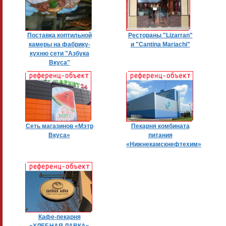
Поставка коптильной
Рестораны "Lizarran"
камеры на фабрику-
и "Cantina Mariachi"
кухню сети "Азбука
Вкуса"
Сеть магазинов «Мэтр
Пекарня комбината
Вкуса»
питания
«Нижнекамскнефтехим»
Кафе-пекарня