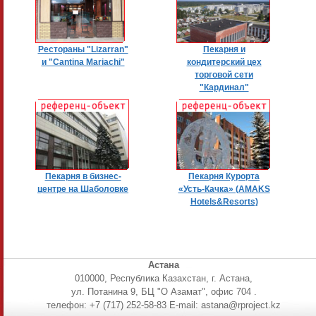
Рестораны "Lizarran"
Пекарня и
и "Cantina Mariachi"
кондитерский цех
торговой сети
"Кардинал"
Пекарня в бизнес-
Пекарня Курорта
центре на Шаболовке
«Усть-Качка» (AMAKS
Hotels&Resorts)
Астана
010000, Республика Казахстан, г. Астана,
ул. Потанина 9, БЦ "О Азамат", офис 704 .
телефон: +7 (717) 252-58-83 E-mail: astana@rproject.kz