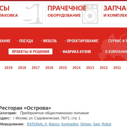
2019
2018
2017
2016
2015
2014
2013
2012
2011
Ресторан «Острова»
Предприятия общественного питания
Категория:
Адрес:
г. Москва, ул. Садовническая, 76/71, стр. 1
Оборудование:
RATIONAL ®
,
Blanco
,
Kovinastroj
,
Sirman
,
Sagi
,
Robot