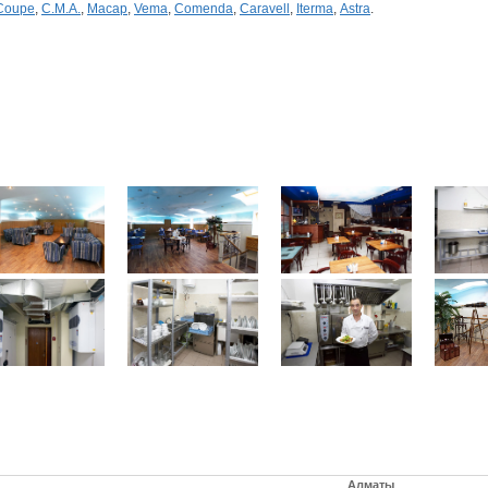
Coupe
,
C.M.A.
,
Macap
,
Vema
,
Comenda
,
Caravell
,
Iterma
,
Astra
.
Алматы