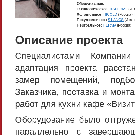
Оборудование:
Технологическое:
RATIONAL
(Ит
Холодильное:
HICOLD
(Россия),
Посудомоечное:
SILANOS
(Итал
Нейтральное:
ITERMA
(Россия)
Описание проекта
Специалистами Компан
адаптация проекта расста
замер помещений, подбо
Заказчика, поставка и монт
работ для кухни кафе «Визит
Оборудование было отгруже
параллельно с завершающ