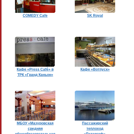
COMEDY Cafe
SK Royal
Кафе «Press Café» в
Кафе «Вотпуск»
ТРК «Гранд Каньон»
МБОУ «Мазуровская
Пассажирский
средняя
теплоход