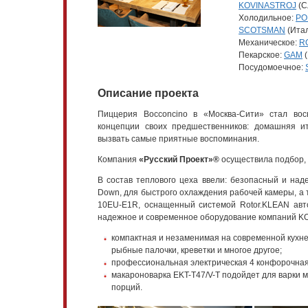
KOVINASTROJ
(С
Холодильное:
PO
SCOTSMAN
(Ита
Механическое:
R
Пекарское:
GAM
(
Посудомоечное:
Описание проекта
Пиццерия Bocconcino в «Москва-Сити» стал во
концепции своих предшественников: домашняя и
вызвать самые приятные воспоминания.
Компания
«Русский Проект»®
осуществила подбор, 
В состав теплового цеха ввели: безопасный и на
Down, для быстрого охлаждения рабочей камеры, а
10EU-E1R, оснащенный системой Rotor.KLEAN авто
надежное и современное оборудование компаний K
компактная и незаменимая на современной кухн
рыбные палочки, креветки и многое другое;
профессиональная электрическая 4 конфорочная 
макароноварка EKT-T47/V-T подойдет для варки 
порций.