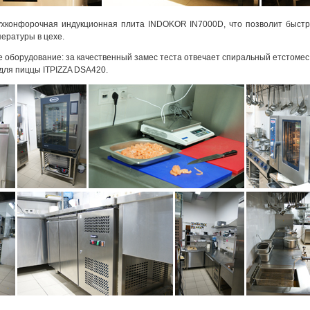
ухконфорочная индукционная плита INDOKOR IN7000D, что позволит быст
пературы в цехе.
е оборудование: за качественный замес теста отвечает спиральный етстомес
для пиццы ITPIZZA DSA420.