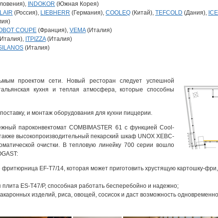
ловения),
INDOKOR
(Южная Корея)
LAIR
(Россия),
LIEBHERR
(Германия),
COOLEQ
(Китай),
TEFCOLD
(Дания),
IC
лия)
OBOT COUPE
(Франция),
VEMA
(Италия)
Италия),
ITPIZZA
(Италия)
SILANOS
(Италия)
сьмым проектом сети. Новый ресторан следует успешной
тальянская кухня и теплая атмосфера, которые способны
поставку, и монтаж оборудования для кухни пиццерии.
дежный пароконвектомат COMBIMASTER 61 с функцией Cool-
 также высокопроизводительный пекарский шкаф UNOX XEBC-
матической очистки. В тепловую линейку 700 серии вошло
OGAST:
е фритюрница EF-T7/14, которая может приготовить хрустящую картошку-фри
плита ES-T47/P, способная работать бесперебойно и надежно;
макаронных изделий, риса, овощей, сосисок и даст возможность одновременн