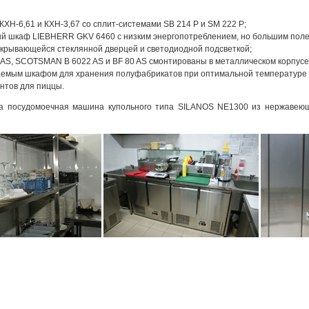
Н-6,61 и КХН-3,67 со сплит-системами SB 214 P и SM 222 P;
 шкаф LIEBHERR GKV 6460 с низким энергопотреблением, но большим пол
рывающейся стеклянной дверцей и светодиодной подсветкой;
AS, SCOTSMAN B 6022 AS и BF 80 AS смонтированы в металлическом корпусе
емым шкафом для хранения полуфабрикатов при оптимальной температуре
нтов для пиццы.
на посудомоечная машина купольного типа SILANOS NE1300 из нержавеющ