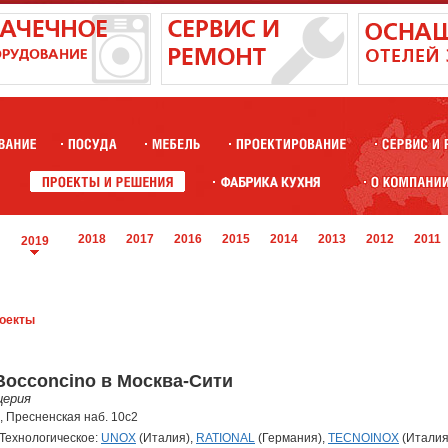
2018
2017
2016
2015
2014
2013
2012
2011
2019
оекты
Bocconcino в Москва-Сити
церия
а, Пресненская наб. 10с2
ехнологическое:
UNOX
(Италия),
RATIONAL
(Германия),
TECNOINOX
(Италия