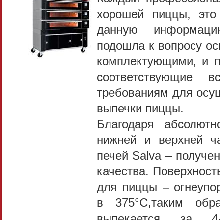
хорошей пиццы, это
данную информаци
подошла к вопросу о
комплектующими, и п
соответствующие 
требованиям для осу
выпечки пиццы.
Благодаря абсолютн
нижней и верхней ч
печей Salva – получе
качества. Поверхнос
для пиццы – огнеупо
в 375°С,таким обр
выпекается за 4