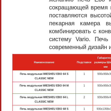
сокращающей время 
поставляются высото
пекарная камера 
комбинировать с кон
систему Vario. Печь
современный дизайн и
Габаритн
Наименование
Подставки
размеры Шх
мм
Печь модульная WIESHEU EBO 64 S
1
930x958x3
CLASSIC NEW
Печь модульная WIESHEU EBO 64 M
1
930x958x3
CLASSIC NEW
Печь модульная WIESHEU EBO 64 L
2
930x958x4
CLASSIC NEW
Печь модульная WIESHEU EBO 68 S
1
930x1358x