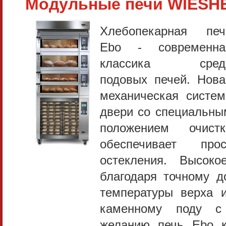
Модульные печи WIESH
Хлебопекарная печ
Ebo - современна
классика сред
подовых печей. Нова
механическая систем
двери со специальны
положением очистк
обеспечивает про
остекления. Высоко
благодаря точному д
температуры верха 
каменному поду с
желанию печь Ebo к