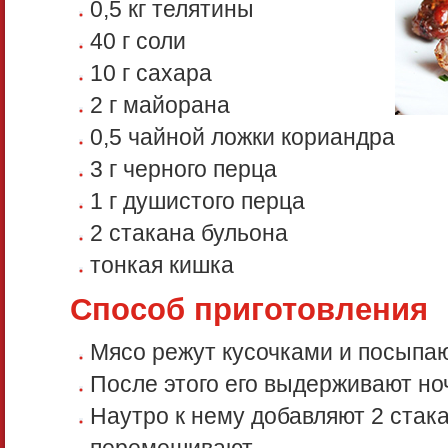
0,5 кг телятины
40 г соли
10 г сахара
2 г майорана
0,5 чайной ложки кориандра
3 г черного перца
1 г душистого перца
2 стакана бульона
тонкая кишка
Способ приготовления
Мясо режут кусочками и посыпа
После этого его выдерживают но
Наутро к нему добавляют 2 стак